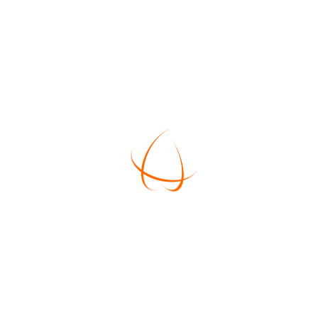
Size
ADD TO CAR
SKU:
Brochure-Black
Category:
Books
Tag:
Books
RMATION
REVIEWS (1)
 senectus et netus et malesuada fames ac turpis egestas
, ante. Donec eu libero sit amet quam egestas semper. Aenea