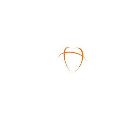
Accesories Box
$
18.00
–
$
45.00